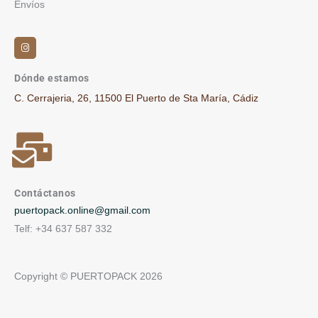
Envíos
I
n
s
t
a
g
Dónde estamos
r
a
C. Cerrajeria, 26, 11500 El Puerto de Sta María, Cádiz
m
Contáctanos
puertopack.online@gmail.com
Telf: +34 637 587 332
Copyright © PUERTOPACK 2026