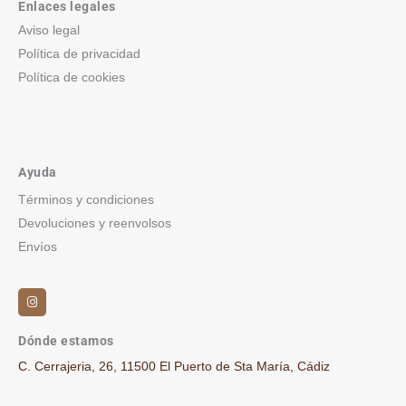
Enlaces legales
Aviso legal
Política de privacidad
Política de cookies
Ayuda
Términos y condiciones
Devoluciones y reenvolsos
Envíos
I
n
s
t
a
g
Dónde estamos
r
a
C. Cerrajeria, 26, 11500 El Puerto de Sta María, Cádiz
m